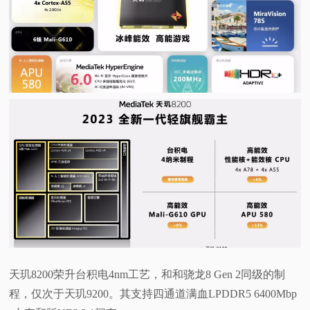
视
频
科
普
体
验
专
题
天玑8200荣升台积电4nm工艺，和和骁龙8 Gen 2同级的制
程，仅次于天玑9200。其支持四通道满血LPDDR5 6400Mbp