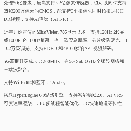
处理50亿像素，最高支持3.2亿像素传感器，也可以同时支持
3颗3200万像素的CMOS，能支持3个摄像头同时拍摄14位H
DR视频，支持AI降噪（AI-NR）。
近年开始宣传的
MiraVision 785
显示技术，支持120Hz 2K屏
或1080P+的180Hz屏幕，有自适应刷新率、芯片级防蓝光、8
192万级调光、支持HDR10和4K 60帧的AV1视频解码。
5G基带
升级成3CC 200MHz，有5G Sub-6GHz全频段网络和
三载波聚合。
支持
Wi-Fi 6E
和蓝牙LE Audio。
搭载HyperEngine 6.0游戏引擎，支持智能稳帧2.0、AI-VRS
可变速率渲染、CPU多线程智能优化、5G快速通道等特性。