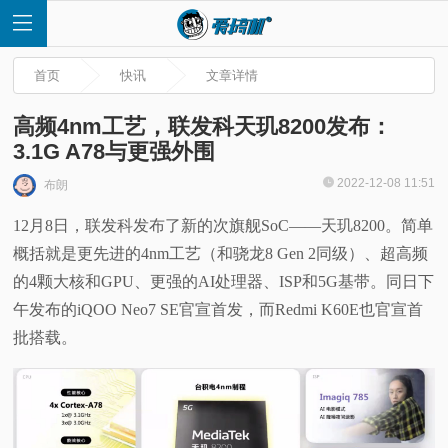
首页
快讯
文章详情
高频4nm工艺，联发科天玑8200发布：
3.1G A78与更强外围
首
2022-12-08 11:51
布朗
12月8日，联发科发布了新的次旗舰SoC——天玑8200。简单
页
概括就是更先进的4nm工艺（和骁龙8 Gen 2同级）、超高频
快
的4颗大核和GPU、更强的AI处理器、ISP和5G基带。同日下
午发布的iQOO Neo7 SE官宣首发，而Redmi K60E也官宣首
讯
批搭载。
评
测