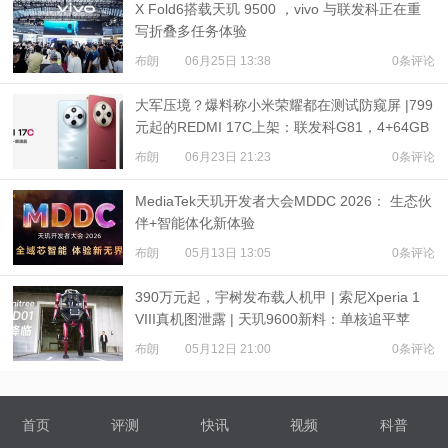
X Fold6搭载天玑 9500 ，vivo 与联发科正在重
写折叠多任务体验
布朗
06月25日 13:38
0条评论
大军压境？爆料称小米荣耀都在测试防窥屏 |799
元起的REDMI 17C上架：联发科G81，4+64GB
布朗
06月23日 21:23
0条评论
MediaTek天玑开发者大会MDDC 2026： 生态伙
伴+智能体化新体验
布朗
05月13日 13:05
0条评论
390万元起，宇树发布载人机甲 | 索尼Xperia 1
VIII真机图泄露 | 天玑9600新料：单核追平苹
果？
布朗
05月12日 21:00
0条评论
首页
评测
快讯
视频
科普