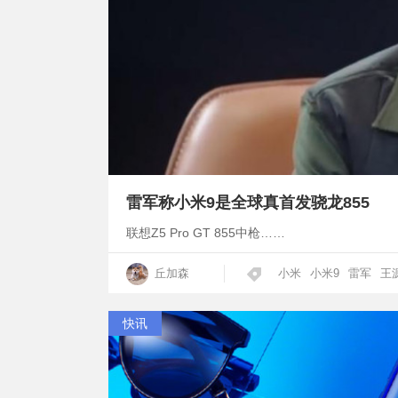
雷军称小米9是全球真首发骁龙855
联想Z5 Pro GT 855中枪……
丘加森
小米
小米9
雷军
王
快讯