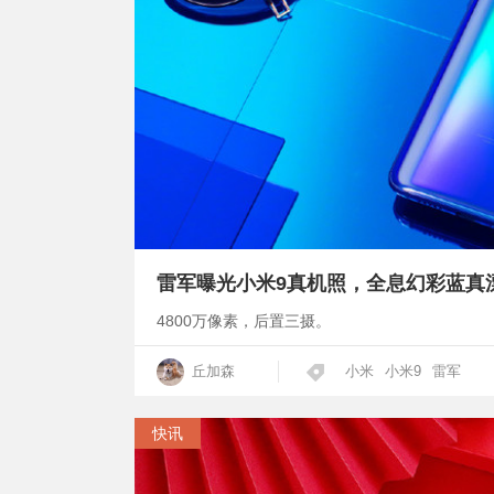
雷军曝光小米9真机照，全息幻彩蓝真
4800万像素，后置三摄。
丘加森
小米
小米9
雷军
快讯