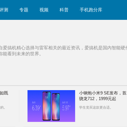
评测
专题
视频
科普
手机跑分库
自爱搞机精心选择与
雷军
相关的最近资讯，爱搞机是国内智能硬
你能看到未来的世界。
一如既
小钢炮小米9 SE发布，首
骁龙712，1999元起
喷的。
学生党买这款更合适。