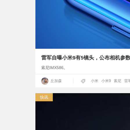
雷军自曝小米9有5镜头，公布相机参
索尼IMX586。
丘加森
小米
小米9
索尼
雷
快讯