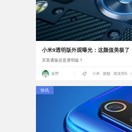
小米9透明版外观曝光：这颜值美极了
买普通版还是透明版？
崔野
小米
旗舰
骁龙855
快讯