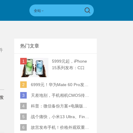
全站
热门文章
件
1
5999元起，iPhone
15系列发布：C口
+钛合金+全员灵动岛
+5倍潜望长焦
2
6999元！华为Mate 60 Pro发布：麒麟9000S+卫星通话 (附初步跑分)
3
天差地别，手机相机CMOS传感器实际面积对比
发
4
科普：微信备份方案+电脑版丢失数据恢复指南
5
战个痛快，小米13 Ultra、Find X6 Pro、vivo X90 Pro+、小米12SU拍照横评
6
故宫发布手机！价格外观双重逆天！