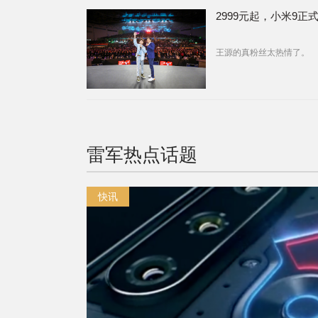
2999元起，小米9正
王源的真粉丝太热情了。
雷军
热点话题
快讯