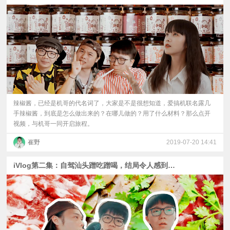
视
频
科
普
辣椒酱，已经是机哥的代名词了，大家是不是很想知道，爱搞机联名露几
手辣椒酱，到底是怎么做出来的？在哪儿做的？用了什么材料？那么点开
体
视频，与机哥一同开启旅程。
崔野
2019-07-20 14:41
验
iVlog第二集：自驾汕头蹭吃蹭喝，结局令人感到惊讶
专
题