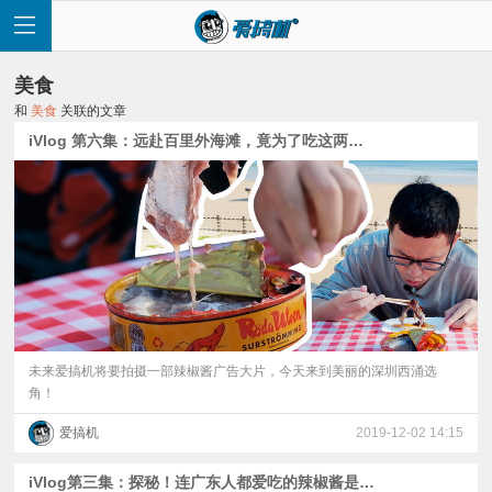
美食
和
美食
关联的文章
iVlog 第六集：远赴百里外海滩，竟为了吃这两样东西！
首
页
快
讯
未来爱搞机将要拍摄一部辣椒酱广告大片，今天来到美丽的深圳西涌选
角！
评
爱搞机
2019-12-02 14:15
测
iVlog第三集：探秘！连广东人都爱吃的辣椒酱是如何做成的？