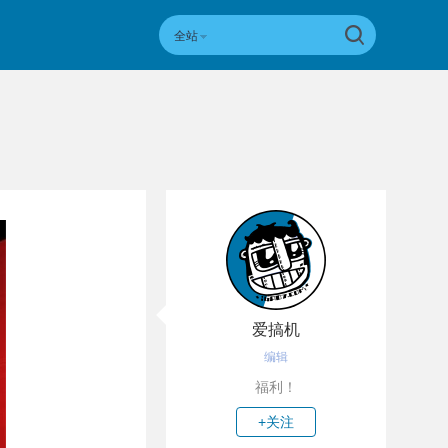
全站
爱搞机
编辑
福利！
+关注