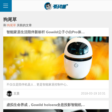
狗尾草
和
狗尾草
关联的文章
智能家居生活陪伴新标杆 Gowild公子小白Pro体验评测
首
页
快
讯
不仅仅是陪伴机器人，更是智能家居控制中心。
王昊
2018-03-19 10:31
评
虚拟生命养成，Gowild holoera全息投影智能机器人琥珀虚颜体验
测