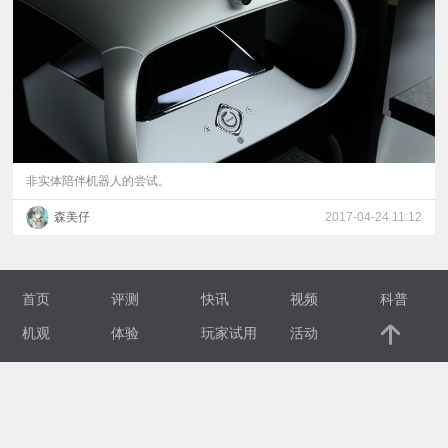
视
频
科
普
非实体陪伴机器人的尝试。
森美仔
2017-04-24 11:12
体
验
首页
评测
快讯
视频
科普
专
机观
体验
玩家试用
活动
题