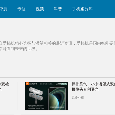
评测
专题
视频
科普
手机跑分库
自爱搞机精心选择与
潜望
相关的最近资讯，爱搞机是国内智能硬
你能看到未来的世界。
O双棱
操作秀气，小米潜望式双
光
摄像头专利曝光
思路不错