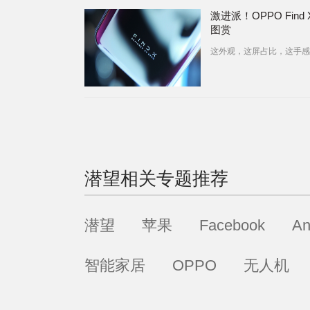
激进派！OPPO Find
图赏
这外观，这屏占比，这手感
潜望
相关专题推荐
潜望
苹果
Facebook
An
智能家居
OPPO
无人机