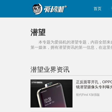
首页
潜望
本专题为爱搞机的
潜望
专题，内容全部来
第一媒体，拥有
潜望
资讯的第一信息，在这里
潜望
业界资讯
正反面零开孔，OPP
镜潜望摄像头专利曝
初代Find X加强版