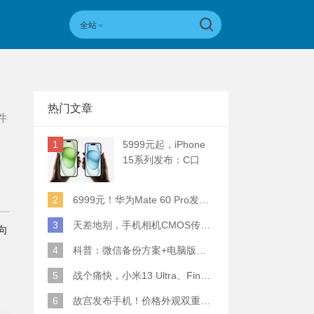
全站
热门文章
件
1
5999元起，iPhone
15系列发布：C口
+钛合金+全员灵动岛
+5倍潜望长焦
2
6999元！华为Mate 60 Pro发布：麒麟9000S+卫星通话 (附初步跑分)
3
天差地别，手机相机CMOS传感器实际面积对比
向
4
科普：微信备份方案+电脑版丢失数据恢复指南
5
战个痛快，小米13 Ultra、Find X6 Pro、vivo X90 Pro+、小米12SU拍照横评
6
故宫发布手机！价格外观双重逆天！