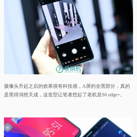
摄像头升起之后的效果很有科技感，A屏的全黑部分，真的
是黑得润然天成，这造型让笔者想起了老机皇S6 edge+。