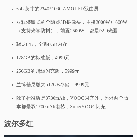
6.42英寸的2340*1080 AMOLED双曲屏
视
双轨潜望式的全隐藏3D摄像头，主摄2000W+1600W
频
（支持光学防抖），前置2500W，都是f/2.0光圈
科
骁龙845，全系8GB内存
普
128GB的标准版，4999元
体
256GB的超级闪充版，5999元
兰博基尼版为512GB存储，9999元
验
除了标准版是3730mAh，VOOC闪充外，另外两个版
专
本都是双1700mAh电芯，SuperVOOC闪充
题
波尔多红