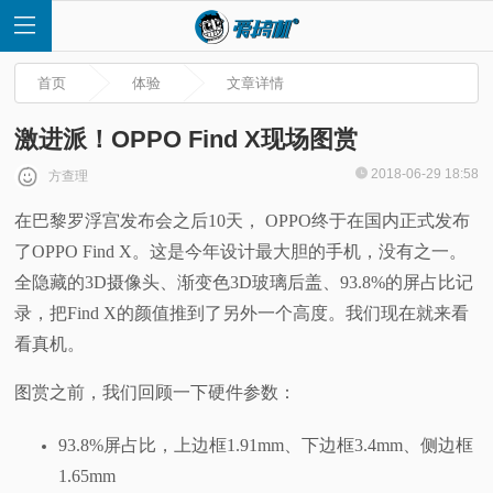
首页
体验
文章详情
激进派！OPPO Find X现场图赏
2018-06-29 18:58
方查理
首
在巴黎罗浮宫发布会之后10天， OPPO终于在国内正式发布
了OPPO Find X。这是今年设计最大胆的手机，没有之一。
页
全隐藏的3D摄像头、渐变色3D玻璃后盖、93.8%的屏占比记
快
录，把Find X的颜值推到了另外一个高度。我们现在就来看
看真机。
讯
图赏之前，我们回顾一下硬件参数：
评
93.8%屏占比，上边框1.91mm、下边框3.4mm、侧边框
测
1.65mm