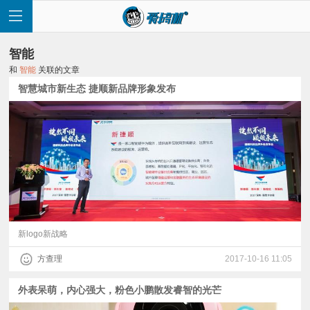
智能
和
智能
关联的文章
智慧城市新生态 捷顺新品牌形象发布
首
页
快
讯
新logo新战略
方查理
2017-10-16 11:05
评
外表呆萌，内心强大，粉色小鹏散发睿智的光芒
测