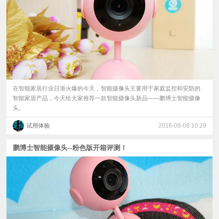
视
频
科
普
在智能家居行业日渐火爆的今天，智能摄像头主要用于家庭监控和安防的
智能家居产品，今天给大家推荐一款智能摄像头新品——鹏博士智能摄像
头。
体
试用体验
2016-08-08 10:29
验
鹏博士智能摄像头--粉色版开箱评测！
专
题