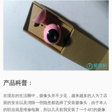
视
频
科
普
体
验
产品科普：
专
在现在的生活圈中，摄像头并不少见，越来越多的人为了店
题
面的安全以及消除一些隐患都选择了安装摄像头，由于本人
的职业就是维修电脑，所以几天前我安装了一个4灯的摄像