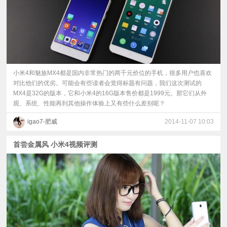
​小米4和魅族MX4都是国内非常热门的两千元价位的手机，很多用户也喜欢
对比他们的优劣。可能会有些读者会觉得标题有问题，我们这次测试的
MX4是32G的版本，它和小米4的16G版本售价都是1999元。那它们从外
观、系统、性能再到其他操作体验上又有些什么差别呢？
igao7-肥威
2014-11-07 10:03
首尝金属风 小米4视频评测