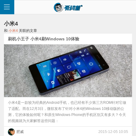
小米4
和
小米4
关联的文章
刷机小王子 小米4刷Windows 10体验
首
页
快
讯
小米4是一款较为经典的Android手机，也已经有不少第三方ROM针对它做
了适配。而在12月3日，微软发布了针对小米4的Windows 10移动版的公
测，它的体验如何呢？和原生Windows Phone的手机区别又有多大？今天
评
的视频就为大家解答这些问题：
测
肥威
2015-12-05 10:05