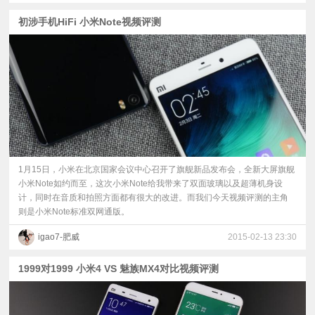
初涉手机HiFi 小米Note视频评测
视
频
科
普
体
1月15日，小米在北京国家会议中心召开了旗舰新品发布会，全新大屏旗舰
小米Note如约而至，这次小米Note给我带来了双面玻璃以及超薄机身设
验
计，同时在音质和拍照方面都有很大的改进。而我们今天视频评测的主角
则是小米Note标准双网通版。
专
igao7-肥威
2015-02-13 23:30
题
1999对1999 小米4 VS 魅族MX4对比视频评测