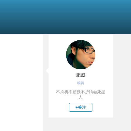
肥威
编辑
不刷机不超频不折腾会死星
人
+关注