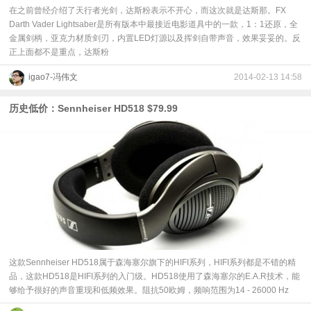
在之前曾经介绍了天行者光剑，达斯粉表示不开心，而这次就是达斯那。FX
Darth Vader Lightsaber是所有版本中最接近电影道具中的一款，1：1还原，全
金属剑柄，亚克力材质剑刃，内置LED灯源以及挥剑自带声音，效果妥妥的。反
正上面都不是重点，达斯粉
igao7-冯伟文
2014-02-13 14:58
历史低价：Sennheiser HD518 $79.99
这款Sennheiser HD518属于森海塞尔旗下的HIFI系列，HIFI系列都是不错的精
品，这款HD518是HIFI系列的入门级。HD518使用了森海塞尔的E.A.R技术，能
够给予很好的声音重现和低频效果。阻抗50欧姆，频响范围为14 - 26000 Hz