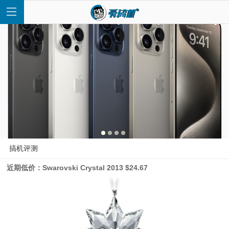
首
页
快
搞机评测
近期低价：Swarovski Crystal 2013 $24.67
讯
评
测