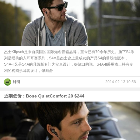
杰士Klipsch是来自美国的国际知名音箱品牌，至今已有70余年历史。旗下S4系
列是经典的入耳耳塞系列，S4A是杰士史上最成功的产品S4的带线控版本，
S4A-II又是S4A的升级版专门为安卓设计，好绕口的说。S4A-II采用杰士持有专
利的椭圆形耳套设计，佩戴舒
钟凯
2014-02-13 10:56
近期低价：Bose QuietComfort 20 $244