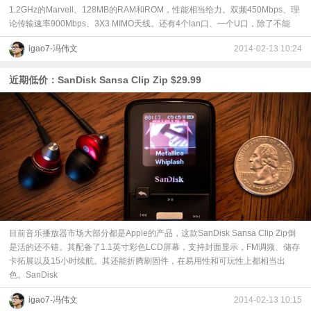
1.2GHz的Marvell、128MB的RAM和ROM，性能相当给力。双频450Mbps、理
论传输速率900Mbps、3X3 MIMO天线。还有4个lan口、一个U口，除了不能
igao7-冯伟文
2014-02-13 10:24
近期低价：SanDisk Sansa Clip Zip $29.99
目前音乐播放器市场大部分都是Apple的产品，这款SanDisk Sansa Clip Zip倒
是活的还不错。其配备了1.1英寸彩色LCD屏幕，支持封面显示，FM调频、储存
卡拓展以及15小时续航。其还能折腾刷固件，在易用性和可玩性上都相当出
色。SanDisk
igao7-冯伟文
2014-02-13 10:15