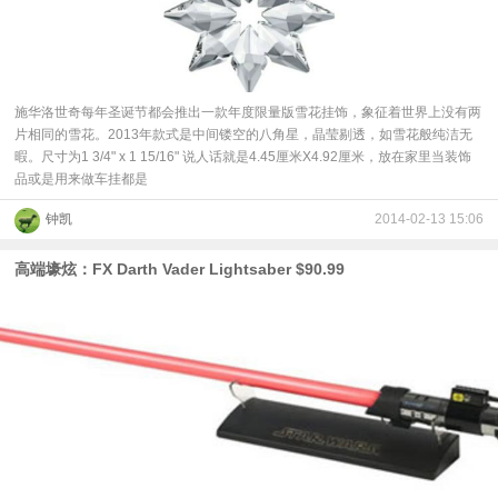
视
频
施华洛世奇每年圣诞节都会推出一款年度限量版雪花挂饰，象征着世界上没有两
片相同的雪花。2013年款式是中间镂空的八角星，晶莹剔透，如雪花般纯洁无
科
暇。尺寸为1 3/4" x 1 15/16" 说人话就是4.45厘米X4.92厘米，放在家里当装饰
品或是用来做车挂都是
普
钟凯
2014-02-13 15:06
体
高端壕炫：FX Darth Vader Lightsaber $90.99
验
专
题