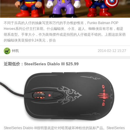
不同于乐高的人仔的抽象写意和万代的手办惟妙惟肖，Funko Batman POP
Heroes系列公仔主打呆萌。什么蝙蝠侠、小丑、超人、蜘蛛侠应有尽有，都是
萌系造型。手掌大小，作为装饰摆件或是拍照的人仔都是不错的。上图这款呆萌
的蝙蝠侠美亚报价9.24美元，折合
钟凯
2014-02-12 15:27
近期低价：SteelSeries Diablo III $25.99
SteelSeries Diablo III很明显就是针对暗黑破坏神粉丝的鼠标产品。SteelSeries