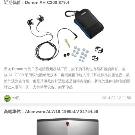
近期低价：Denon AH-C300 $79.4
天龙 Denon 作为日系老牌音频器材厂商，旗下的耳机也有很不错的声誉。这
款 AH-C300 采用双动圈单元技术，再现颠覆传统入耳式耳机标准的重低音。虽
然外观比较奇葩，但是其佩戴的舒适性还是值得肯定的。新奇的迷你控制轮的设
计让人眼前一亮，支持苹果设备。如果你感
钟凯
2014-02-12 11:58
高端壕炫：Alienware ALW18-1990sLV $1754.59