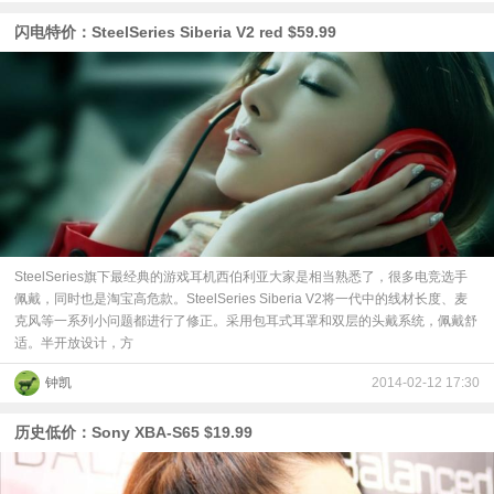
闪电特价：SteelSeries Siberia V2 red $59.99
SteelSeries旗下最经典的游戏耳机西伯利亚大家是相当熟悉了，很多电竞选手
佩戴，同时也是淘宝高危款。SteelSeries Siberia V2将一代中的线材长度、麦
克风等一系列小问题都进行了修正。采用包耳式耳罩和双层的头戴系统，佩戴舒
适。半开放设计，方
钟凯
2014-02-12 17:30
历史低价：Sony XBA-S65 $19.99