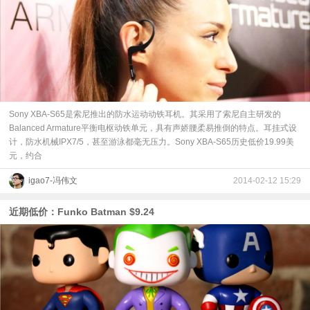
Sony XBA-S65是索尼推出的防水运动动铁耳机。其采用了索尼自主研发的
Balanced Armature平衡电枢动铁单元，具有声娇腰柔易推倒的特点。耳挂式设
计，防水机械IPX7/5，甚至游泳都毫无压力。Sony XBA-S65历史低价19.99美
元，约合
igao7-冯伟文
2014-02-12 15:29
近期低价：Funko Batman $9.24