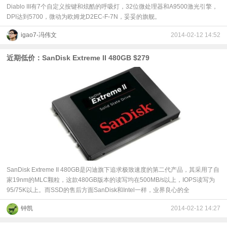
Diablo III有7个自定义按键和炫酷的呼吸灯，32位微处理器和A9500激光引擎，
DPI达到5700，微动为欧姆龙D2EC-F-7N，妥妥的旗舰。
igao7-冯伟文
2014-02-12 14:52
近期低价：SanDisk Extreme II 480GB $279
SanDisk Extreme II 480GB是闪迪旗下追求极致速度的第二代产品，其采用了自
家19nm的MLC颗粒，这款480GB版本的读写均在500MB/s以上，IOPS读写为
95/75K以上。而SSD的售后方面SanDisk和Intel一样，业界良心的全
钟凯
2014-02-12 14:27