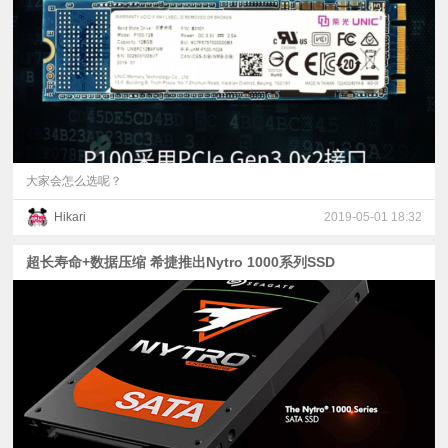
视
频
科
普
大家会怎么选呢？
Hikari
2019-05-01 18:32
体
超长寿命+数据压缩 希捷推出Nytro 1000系列SSD
验
专
题