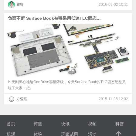
崔野
2016-09-02 10:11
负面不断 Surface Book被曝采用低速TLC固态硬盘
昨天刚黑心地给OneDrive容量降级，今天Surface Book的TLC固态硬盘又
坑了大家一把。
方查理
2015-11-05 12:02
首页
评测
快讯
视频
科普
机观
体验
玩家试用
活动