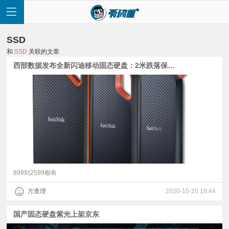
SSD
和
SSD
关联的文章
西部数据发布全新闪迪移动固态硬盘：2米跌落保护+2T每秒读写
首
页
快
讯
899到2599都有
方查理
2020-10-20 18:44
评
国产固态硬盘紫光上架京东
测