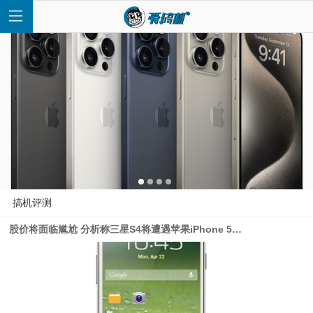
首
页
快
搞机评测
股价将面临尴尬 分析称三星S4将遭遇苹果iPhone 5“时刻”
讯
评
测