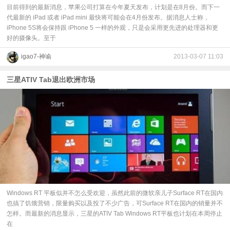
目前得到的最新消息，苹果公司打算在今年夏天发布，计划是在8月份。而下一
代最新的 iPad 或者 iPad mini 最快将可能会在4月份发布。据消息人士称，
iPhone 5S将会保持跟 iPhone 5 一样的外观，只是会采用更先进的处理器和更
好的摄像头。至于
igao7-神谕
2013-03-07 11:03
三星ATIV Tab退出欧洲市场
Windows RT 平板似并不怎么受欢迎，虽然此前的微软亲儿子Surface RT在国内
也搞了饥饿营销，限量购买以及投了不少广告，可Surface RT在国内的销量并不
怎样。而最新的消息显示，三星的ATIV Tab Windows RT平板也计划在本周停止
在