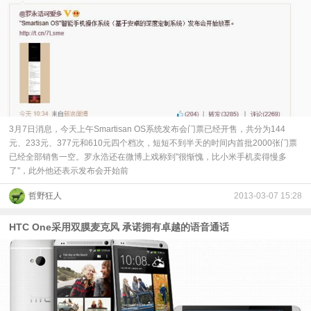
3月7日消息，今天上午Smartisan OS系统发布会门票已经开售，共分为144
元、233元、377元和610元四个档次，短短不到半天的时间内首批2000张门票
已经全部销售一空。罗永浩还在微博上戏称到"很惭愧，比小米手机卖得慢多
了"，此外他还表示发布会开始前
哲野狂人
2013-03-07 15:28
HTC One采用双膜麦克风 承诺拥有卓越的语音通话