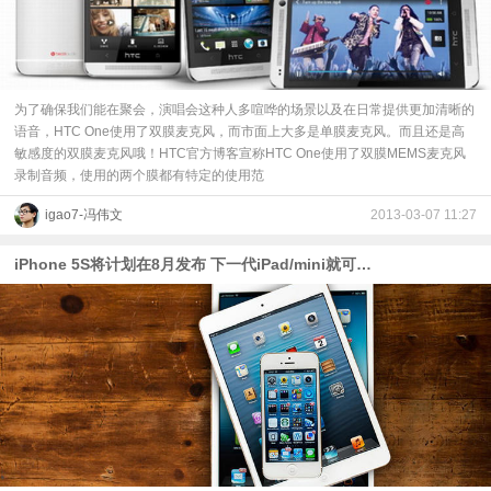
为了确保我们能在聚会，演唱会这种人多喧哗的场景以及在日常提供更加清晰的
语音，HTC One使用了双膜麦克风，而市面上大多是单膜麦克风。而且还是高
敏感度的双膜麦克风哦！HTC官方博客宣称HTC One使用了双膜MEMS麦克风
录制音频，使用的两个膜都有特定的使用范
igao7-冯伟文
2013-03-07 11:27
iPhone 5S将计划在8月发布 下一代iPad/mini就可能在4月发布