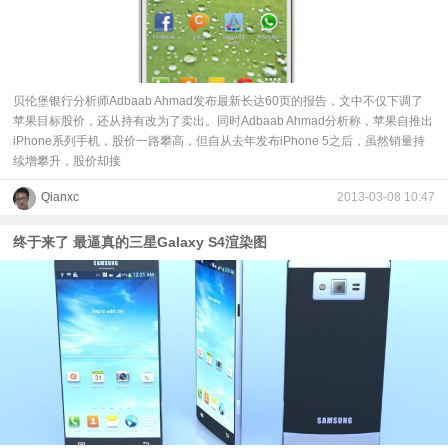
视
频
贝伦堡银行分析师Adbaab Ahmad发布最新长达60页的报告，文中不仅下调了
苹果目标股价，还从持有改为了卖出。同时Adbaab Ahmad分析称，苹果自推出
科
iPhone系列手机，股价一路攀高，但自从去年发布iPhone 5之后，虽然销量持
续增攀升，股价却接
普
Qianxc
2013-03-08 10:47
体
终于来了 最逼真的三星Galaxy S4渲染图
验
专
题