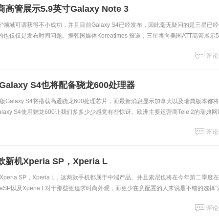
展示5.9英寸Galaxy Note 3
“领域可谓获得不小成功，并且目前Galaxy S4已经发布，因此毫无疑问的是三星已
. 剩下的也仅仅是发布时间问题。据韩国媒体Koreatimes 报道，三星将向美国ATT高管展示5
评论
alaxy S4也将配备骁龙600处理器
Galaxy S4将搭载高通骁龙600处理芯片，而最新消息显示加拿大以及瑞典版本都
alaxy S4使用骁龙600让我们多多少少感觉有些惊讶。欧洲主要运营商Tele 2的瑞典网
y
评论
Xperia SP，Xperia L
eria SP，Xperia L，这两款手机都属于中端产品。并且索尼也将在今年第二季度
riaSP以及Xperia L对于那些更追求时尚外观，而更少在意配置的人来说是不错的选择”
评论