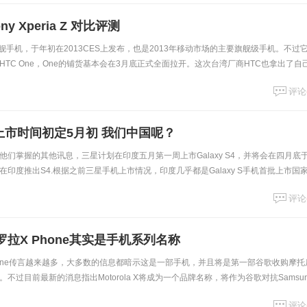
ony Xperia Z 对比评测
新的旗舰手机，于年初在2013CES上发布，也是2013年移动市场的主要旗舰级手机。不过
TC One，One的铺货基本会在3月底正式全面拉开。这次台湾厂商HTC也拿出了自
顶尖的机身设计
评论
印度上市时间初定5月初 我们中国呢？
们掌握的其他讯息，三星计划在印度五月第一周上市Galaxy S4，并将会在四月底
印度推出S4.根据之前三星手机上市情况，印度几乎都是Galaxy S手机首批上市国
将配备三星八核处理器E
评论
拉X Phone其实是手机系列名称
 X Phone传言越来越多，大多数的信息都暗示这是一部手机，并且将是第一部谷歌收购摩托
不过目前最新的消息指出Motorola X将成为一个品牌名称，将作为谷歌对抗Samsun
存在
评论