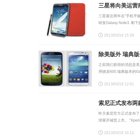
三星将向美运营商高管
三星最近两年在”手机平板
研发Galaxy Note3
英寸Note 3.三
2013/03/19 15:39
除美版外 瑞典版G
之前我们获得的消息是美版
用骁龙600.瑞典版本的G
显示，预售版本的Galax
2013/03/19 12:01
索尼正式发布两款新机
昨天索尼官方正式发布了Xp
球展开铺货上市。 “Xpe
尼移动部门市场经理Cal
2013/03/19 10:11