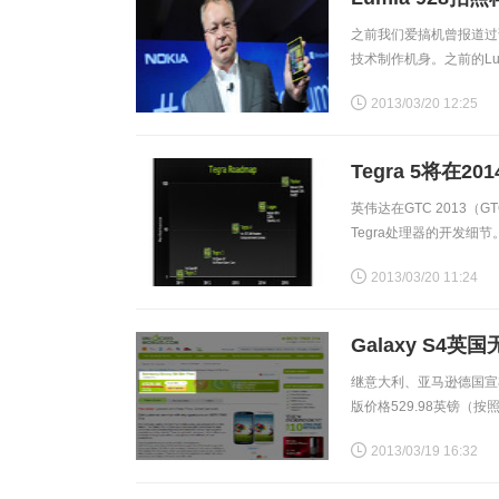
之前我们爱搞机曾报道过诺
技术制作机身。之前的L
过这次泄露的样张“质量
2013/03/20 12:25
Tegra 5将在20
英伟达在GTC 2013
Tegra处理器的开发细节
为“Logan”（洛根）的
2013/03/20 11:24
Galaxy S4
继意大利、亚马逊德国宣布Ga
版价格529.98英镑（
前掌握的Galaxy
2013/03/19 16:32