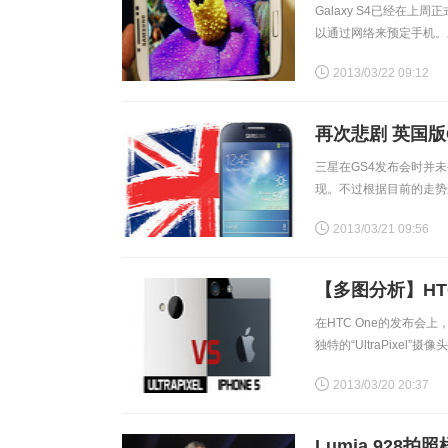
Galaxy S4已经在
以通过网络来预定手机。
期望。S4的外观看起来也
2013/03/22 09:12
再次悲剧 英国版
三星在GS4发布会时并
现。不过根据目前的走势
版GS4也将配备高通骁
2013/03/21 09:56
【多图分析】HTC 
在HTC One的发布
独特的“UltraPixel”摄
One究竟能否
2013/03/20 20:37
Lumia 928