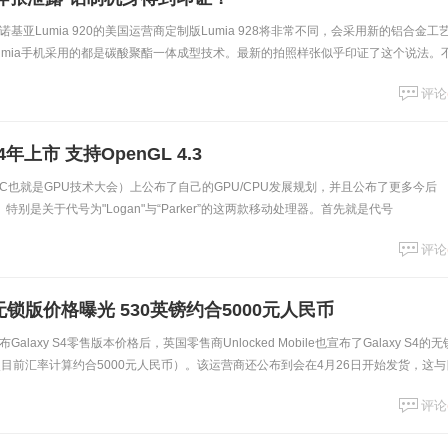
基亚Lumia 920的美国运营商定制版Lumia 928将非常不同，会采用新的铝合金工
umia手机采用的都是碳酸聚酯一体成型技术。最新的拍照样张似乎印证了这个说法。
”并不是很高，三张照片
评论
14年上市 支持OpenGL 4.3
（GTC也就是GPU技术大会）上公布了自己的GPU/CPU发展规划，并且公布了更多今后
。特别是关于代号为"Logan"与“Parker”的这两款移动处理器。首先就是代号
处理器，这款So
评论
英国无锁版价格曝光 530英镑约合5000元人民币
laxy S4零售版本价格后，英国零售商Unlocked Mobile也宣布了Galaxy S4的无
按照目前汇率计算约合5000元人民币）。该运营商还公布到会在4月26日开始发货，这与
评论