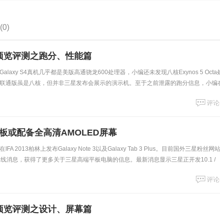
0)
S4预览评测之跑分、性能篇
laxy S4真机几乎都是美版高通骁龙600处理器，小编还未发现八核Exynos 5 Octa
联通版虽是八核，但并非三星发布会展示的演示机。至于之前泄露的跑分信息，小编
跑分信息都以三星发
评论
板或配备全高清AMOLED屏幕
 2013柏林上发布Galaxy Note 3以及Galaxy Tab 3 Plus。目前国外三星粉丝网
己的内线消息，获得了更多关于三星高端平板电脑的信息。最新消息显示三星正开发10.1 /
评论
S4预览评测之设计、屏幕篇