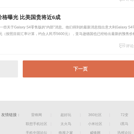
欧版价格曝光 比美国贵将近6成
关于Galaxy S4零售版的“内部”消息。他们得到的最新消息指出意大利Galaxy S4
欧元（按照目前汇率计算，约合人民币5600元），亚马逊德国也已经给出最新的预售价
欧洲的总体定价策
评论
下一页
友情链接：
雷锋网
|
超好玩
|
360社区
|
72变
联想手机社区
|
太火鸟
|
小米社区
|
i黑马
手机中国论坛
|
电视之家
|
威锋网
|
迅维论坛