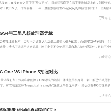
上周正式发布，在发布会之前可谓“万众期待”。目前运营商正在着手渠道铺货上市，消费者
对于我们来说，作为看客，一年一度的旗舰机发布会多多少少给我们带来了一些期待
让人“舒服”不负众望。前言首
评论
GS4与三星八核处理器无缘
未公布处理器版本，当时不少机友认为这是三星弱化硬件配置，而强调软件功能的一个
来看，情况可远远不这么简单。除了北美不会使用三星自家八核处理器外，目前不少
龙600处理器。今天凌晨，三星英国官方博
评论
One VS iPhone 5拍照对比
会上，最让我们留下深刻印象的除了One漂亮的铝制一体成型的机身外，剩下的恐怕就是那
像头了。HTC甚至宣称“Megapixel is a myth”(像素之争是无用的)，那么仅有400万像素的
评论
拍照样张泄露 铝制机身得到印证？