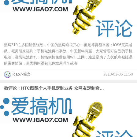
黑莓Z10在多国销售强劲，中国的黑莓粉很开心，但是等得很辛苦；iOS6完美越
狱，宅男引来福利；手机电池再出事故，中国新年将至，大家管理好自己的手机
电池，谨防电池作乱；机场候机免费使用WIFI上网，难道是为了安抚航班被延误
的乘客情绪；另类的胸罩包包你敢用吗？或者
igao7-简言
2013-02-05 11:50
微评论：HTC酝酿个人手机定制业务 众网友定制奇特配置手机