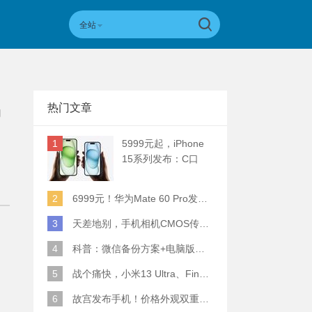
全站
热门文章
内
1
5999元起，iPhone
15系列发布：C口
+钛合金+全员灵动岛
+5倍潜望长焦
2
6999元！华为Mate 60 Pro发布：麒麟9000S+卫星通话 (附初步跑分)
3
天差地别，手机相机CMOS传感器实际面积对比
4
科普：微信备份方案+电脑版丢失数据恢复指南
5
战个痛快，小米13 Ultra、Find X6 Pro、vivo X90 Pro+、小米12SU拍照横评
6
故宫发布手机！价格外观双重逆天！