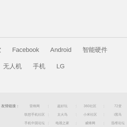
软
Facebook
Android
智能硬件
无人机
手机
LG
友情链接：
雷锋网
|
超好玩
|
360社区
|
72变
联想手机社区
|
太火鸟
|
小米社区
|
i黑马
手机中国论坛
|
电视之家
|
威锋网
|
迅维论坛