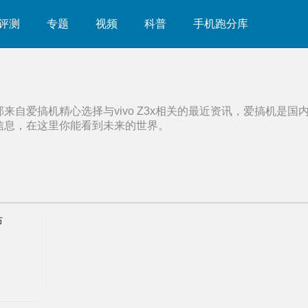
评测
专题
视频
科普
手机跑分库
部来自爱搞机精心选择与
vivo Z3x
相关的最近资讯，爱搞机是国
信息，在这里你能看到未来的世界。
布
。