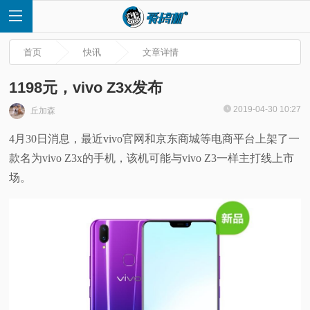
首页
快讯
文章详情
1198元，vivo Z3x发布
2019-04-30 10:27
丘加森
首
4月30日消息，最近vivo官网和京东商城等电商平台上架了一
款名为vivo Z3x的手机，该机可能与vivo Z3一样主打线上市
页
场。
快
讯
评
测