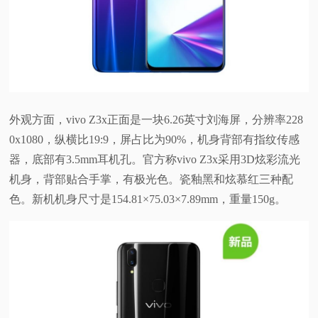
视
频
科
外观方面，vivo Z3x正面是一块6.26英寸刘海屏，分辨率228
普
0x1080，纵横比19:9，屏占比为90%，机身背部有指纹传感
器，底部有3.5mm耳机孔。官方称vivo Z3x采用3D炫彩流光
体
机身，背部贴合手掌，有极光色。瓷釉黑和炫慕红三种配
色。新机机身尺寸是154.81×75.03×7.89mm，重量150g。
验
专
题