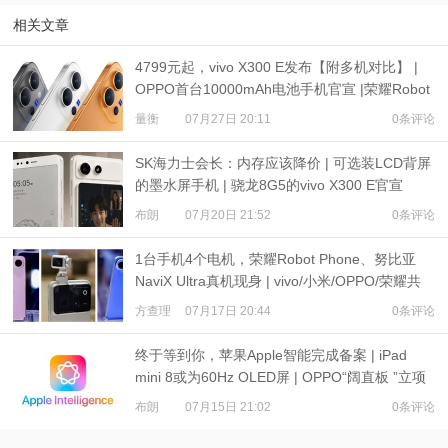
相关文章
4799元起，vivo X300 E发布【附多机对比】 |
OPPO首台10000mAh电池手机官宣 |荣耀Robot
Phone定档
量衡
07月27日 20:11
0条评论
SK海力士会长：内存应该降价 | 可选装LCD背屏
的墨水屏手机 | 骁龙8G5的vivo X300 E官宣
布朗
07月20日 21:52
0条评论
1台手机4个电机，荣耀Robot Phone、努比亚
NaviX Ultra真机现身 | vivo/小米/OPPO/荣耀共
推公平内存机制
方查理
07月17日 20:44
0条评论
终于等到你，苹果Apple智能完成备案 | iPad
mini 8或为60Hz OLED屏 | OPPO“阔直板 ”立项
布朗
07月15日 21:02
0条评论