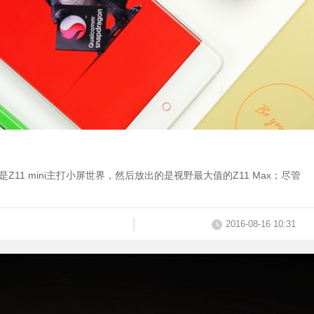
11 mini主打小屏世界，然后放出的是视野最大值的Z11 Max；尽管
2016-08-16 10:31