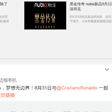
 除了
黑金传奇 nubia新品9月1
深圳见
倪飞在官
IFA 2016前后新品特别多，近
的邀请
于锤子、小米和魅族新旗舰消息
们评测
绝于耳，这次轮到nubia。上周
上一次
们看到了倪飞和C罗的官微纷纷
远镜
出IFA 2016上新品预热