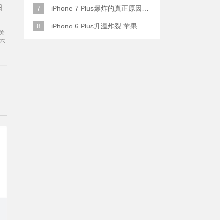
日
7
iPhone 7 Plus爆炸的真正原因原来是这样
8
iPhone 6 Plus升温炸裂 苹果赔了一部全新的
日关
不
我
晒