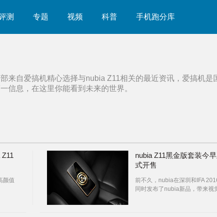
评测
专题
视频
科普
手机跑分库
全部来自爱搞机精心选择与
nubia Z11
相关的最近资讯，爱搞机是
第一信息，在这里你能看到未来的世界。
Z11
nubia Z11黑金版套装今
式开售
备高颜值
前不久，nubia在深圳和IFA 201
同时发布了nubia新品，带来视
无边框体验、FiT边缘触控技术
更强微距效果。今天早上10：
00，nubia Z11