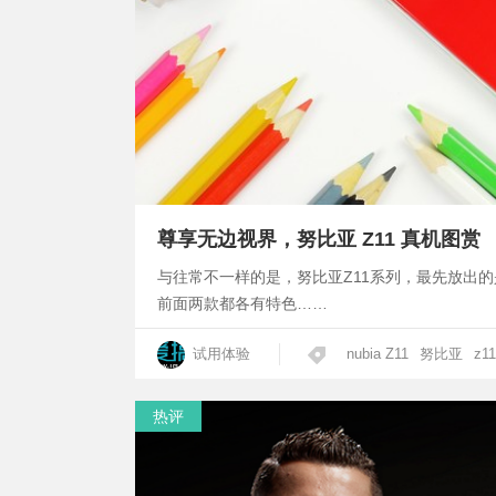
尊享无边视界，努比亚 Z11 真机图赏
与往常不一样的是，努比亚Z11系列，最先放出的是Z
前面两款都各有特色……
试用体验
nubia Z11
努比亚
z11
热评