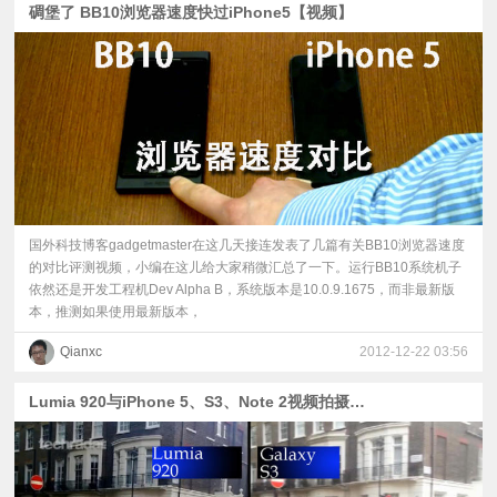
碉堡了 BB10浏览器速度快过iPhone5【视频】
视
频
科
普
国外科技博客gadgetmaster在这几天接连发表了几篇有关BB10浏览器速度
体
的对比评测视频，小编在这儿给大家稍微汇总了一下。运行BB10系统机子
依然还是开发工程机Dev Alpha B，系统版本是10.0.9.1675，而非最新版
验
本，推测如果使用最新版本，
Qianxc
2012-12-22 03:56
专
Lumia 920与iPhone 5、S3、Note 2视频拍摄能力对比
题