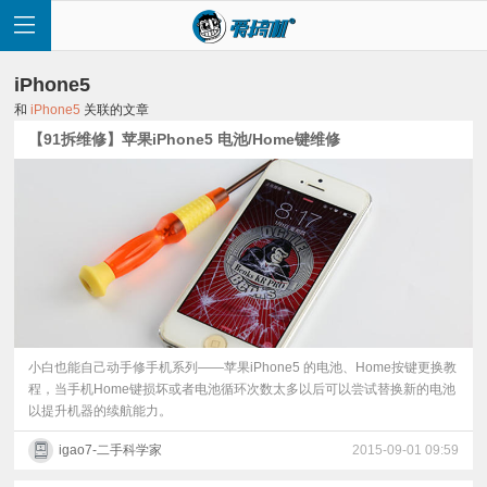
iPhone5
和
iPhone5
关联的文章
【91拆维修】苹果iPhone5 电池/Home键维修
首
页
快
讯
小白也能自己动手修手机系列——苹果iPhone5 的电池、Home按键更换教
程，当手机Home键损坏或者电池循环次数太多以后可以尝试替换新的电池
以提升机器的续航能力。
评
igao7-二手科学家
2015-09-01 09:59
测