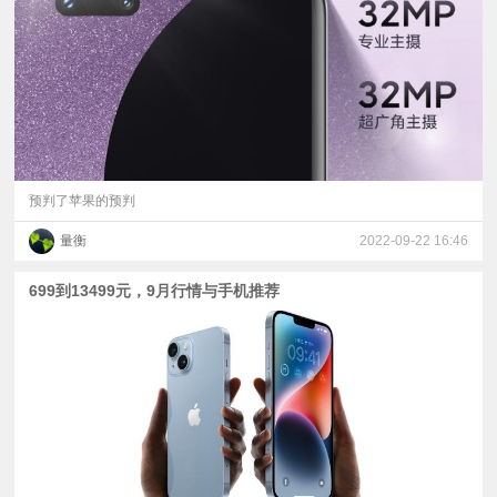
视
频
科
普
预判了苹果的预判
量衡
2022-09-22 16:46
体
699到13499元，9月行情与手机推荐
验
专
题