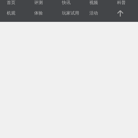
首页
评测
快讯
视频
科普
视
机观
体验
玩家试用
活动
频
科
普
体
验
专
题