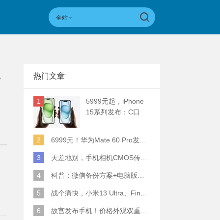
全站
热门文章
爱
1
5999元起，iPhone
15系列发布：C口
+钛合金+全员灵动岛
+5倍潜望长焦
2
6999元！华为Mate 60 Pro发布：麒麟9000S+卫星通话 (附初步跑分)
3
天差地别，手机相机CMOS传感器实际面积对比
4
科普：微信备份方案+电脑版丢失数据恢复指南
5
战个痛快，小米13 Ultra、Find X6 Pro、vivo X90 Pro+、小米12SU拍照横评
6
故宫发布手机！价格外观双重逆天！