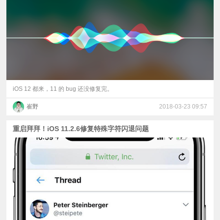
视
频
科
普
iOS 12 都来，11 的 bug 还没修复完。
崔野
2018-03-23 09:57
体
重启拜拜！iOS 11.2.6修复特殊字符闪退问题
验
专
题