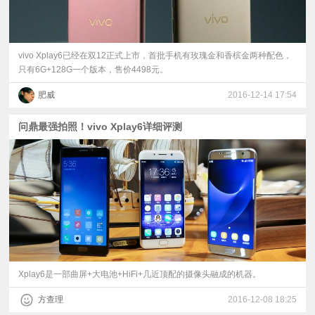
vivo Xplay6已经在双12正式上市，首批手机有玫瑰金和香槟金两种配色，
只有6G+128G一个版本，售价4498元。
肥威
2016-12-14 17:54
问鼎最强拍照！vivo Xplay6详细评测
Xplay6是一部曲屏+大电池+HiFi+几近顶配的摄像头融成的机器。
方查理
2016-12-08 18:25