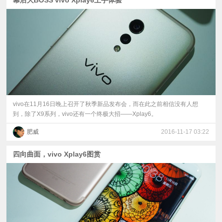
vivo在11月16日晚上召开了秋季新品发布会，而在此之前相信没有人想
到，除了X9系列，vivo还有一个终极大招——Xplay6。
肥威
2016-11-17 03:22
四向曲面，vivo Xplay6图赏