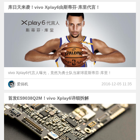
库日天来袭！vivo Xplay6由斯蒂芬·库里代言！
vivo Xplay6代言人曝光，竟然为勇士队当家球星斯蒂芬·库里！
爱搞机
2016-12-05 11:35
首发ES9038Q2M！vivo Xplay6详细拆解