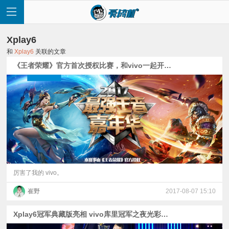
Xplay6
和
Xplay6
关联的文章
《王者荣耀》官方首次授权比赛，和vivo一起开启全民竞技
首
页
快
讯
厉害了我的 vivo。
崔野
2017-08-07 15:10
评
Xplay6冠军典藏版亮相 vivo库里冠军之夜光彩收官
测