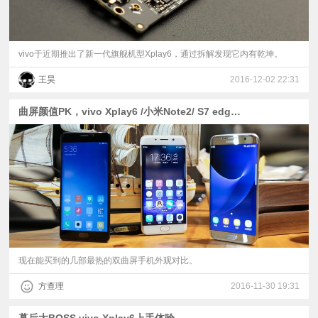
vivo于近期推出了新一代旗舰机型Xplay6，通过拆解发现它内有乾坤。
王昊
2016-12-02 22:31
曲屏颜值PK，vivo Xplay6 /小米Note2/ S7 edge对比图赏
现在能买到的几部最热的双曲屏手机外观对比。
方查理
2016-11-30 19:31
幕后大BOSS vivo Xplay6上手体验