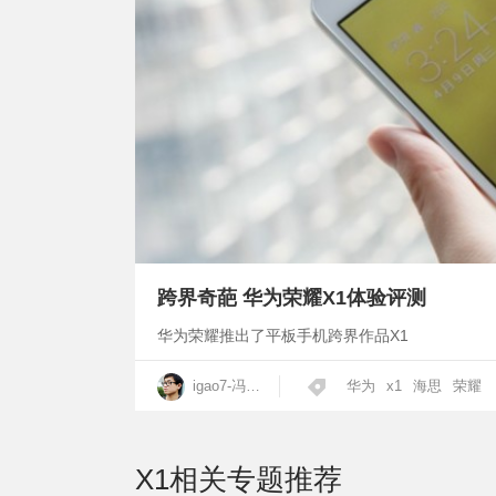
跨界奇葩 华为荣耀X1体验评测
华为荣耀推出了平板手机跨界作品X1
igao7-冯伟文
华为
x1
海思
荣耀
X1
相关专题推荐