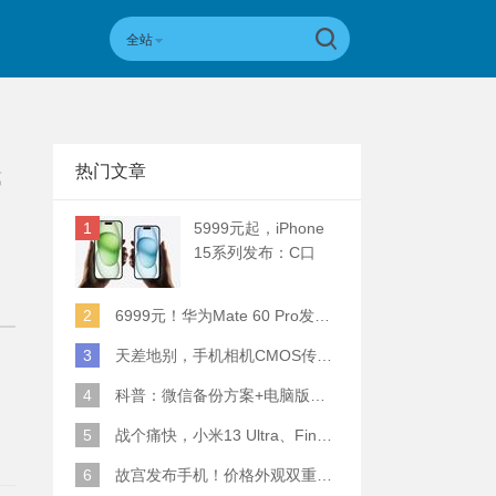
全站
热门文章
第
1
5999元起，iPhone
15系列发布：C口
+钛合金+全员灵动岛
+5倍潜望长焦
2
6999元！华为Mate 60 Pro发布：麒麟9000S+卫星通话 (附初步跑分)
3
天差地别，手机相机CMOS传感器实际面积对比
4
科普：微信备份方案+电脑版丢失数据恢复指南
5
战个痛快，小米13 Ultra、Find X6 Pro、vivo X90 Pro+、小米12SU拍照横评
6
故宫发布手机！价格外观双重逆天！