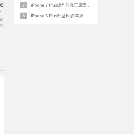
庭
7
iPhone 7 Plus爆炸的真正原因原来是这样
影
8
iPhone 6 Plus升温炸裂 苹果赔了一部全新的
现
能
技
高