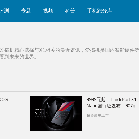
评测
专题
视频
科普
手机跑分库
爱搞机精心选择与
X1
相关的最近资讯，爱搞机是国内智能硬件
看到未来的世界。
.0G
9999元起，ThinkPad X1
Nano国行版发布：907g
重，顶配16999
超轻薄军工本