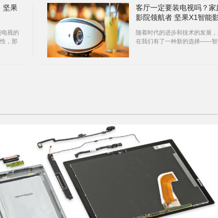
，坚果
客厅一定要装电视吗？家
影院领航者 坚果X1智能
院评测
能电视的
随着时代的进步和技术的发展，
性，那
在我们有了一种新的选择——智
耳目一
家庭影院，坚果智能影院通过科
吧
进步自主创新，投影技术迅速进
步，将智能影院带到了一个新的
度。