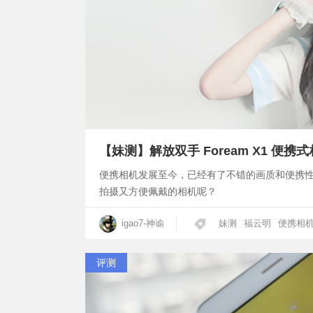
【妹测】解放双手 Foream X1 便携
便携相机发展至今，已经有了不错的画质和便携
拍摄又方便佩戴的相机呢？
igao7-神谕
妹测
福云明
便携相
评测