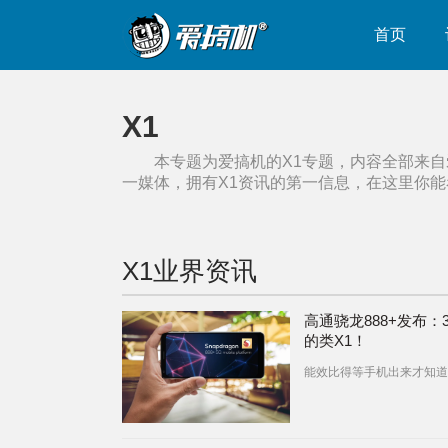
首页
X1
本专题为爱搞机的
X1
专题，内容全部来自
一媒体，拥有
X1
资讯的第一信息，在这里你能
X1
业界资讯
高通骁龙888+发布：3
的类X1！
能效比得等手机出来才知道