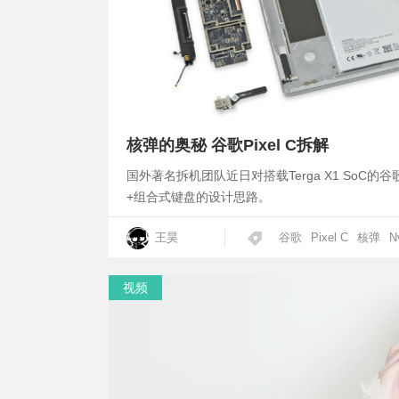
核弹的奥秘 谷歌Pixel C拆解
国外著名拆机团队近日对搭载Terga X1 SoC的谷
+组合式键盘的设计思路。
王昊
谷歌
Pixel C
核弹
N
视频