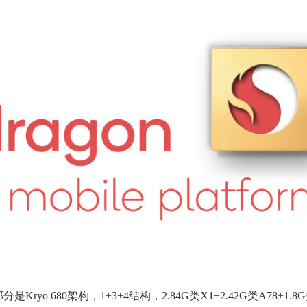
ryo 680架构，1+3+4结构，2.84G类X1+2.42G类A78+1.8