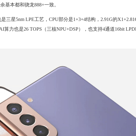
PS，其余基本都和骁龙888+一致。
三星5nm LPE工艺，CPU部分是1+3+4结构，2.91G的X1+2.81G
的AI算力也是26 TOPS（三核NPU+DSP），也支持4通道16bit LPDD