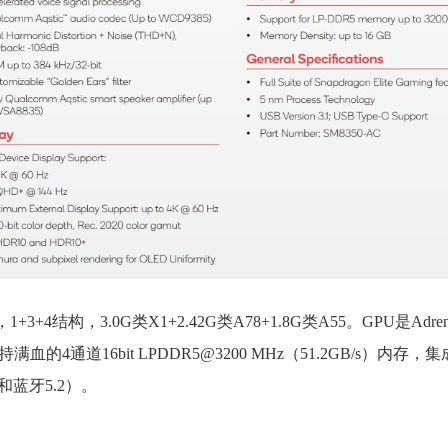
+3+4结构，3.0G类X1+2.42G类A78+1.8G类A55。GPU是Adre
SP，支持满血的4通道16bit LPDDR5@3200 MHz（51.2GB/s）内存，集
6E和蓝牙5.2）。