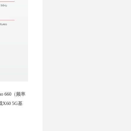
no 660（频率
成X60 5G基