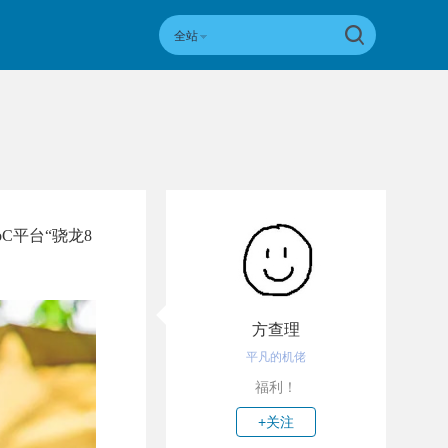
全站
C平台“骁龙8
方查理
平凡的机佬
福利！
+关注