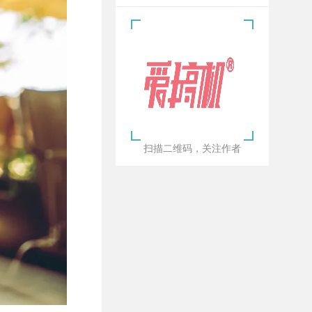
扫描二维码，关注作者