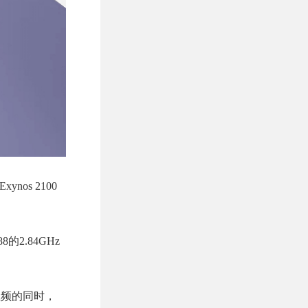
nos 2100
的2.84GHz
主频的同时，