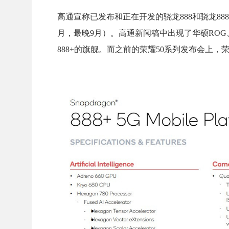
高通宣称已发布和正在开发的骁龙888和骁龙88
月，最晚9月）。高通新闻稿中出现了华硕ROG
888+的旗舰。而之前的荣耀50系列发布会上，荣耀