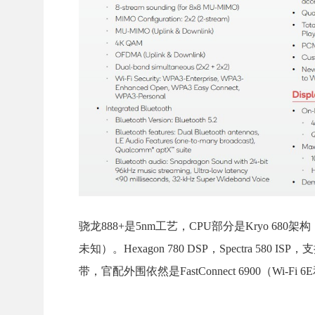
骁龙888+是5nm工艺，CPU部分是Kryo 680架构，1
未知）。Hexagon 780 DSP，Spectra 580 I
带，官配外围依然是FastConnect 6900（Wi-Fi 