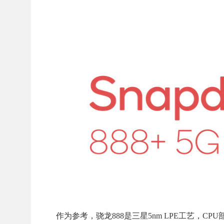
作为参考，骁龙888是三星5nm LPE工艺，CPU部分是K