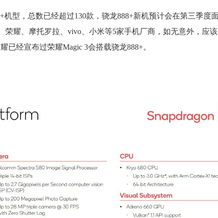
8+机型，总数已经超过130款，骁龙888+新机预计会在第三季度
、荣耀、摩托罗拉、vivo、小米等5家手机厂商，如无意外，应
已经宣布过荣耀Magic 3会搭载骁龙888+。