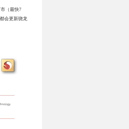
面市（最快7
该都会更新骁龙