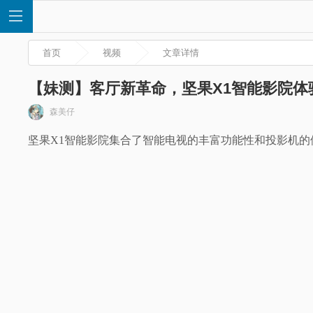
首页
视频
文章详情
【妹测】客厅新革命，坚果X1智能影院体
森美仔
首
坚果X1智能影院集合了智能电视的丰富功能性和投影机
页
快
讯
评
测