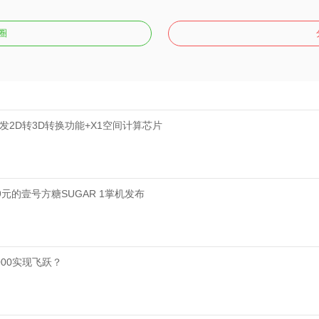
圈
首发2D转3D转换功能+X1空间计算芯片
99元的壹号方糖SUGAR 1掌机发布
000实现飞跃？