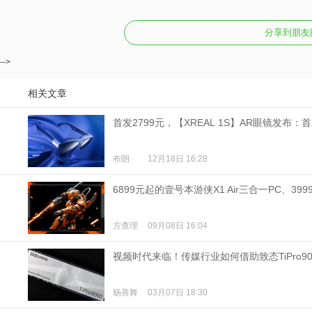
视
分享到朋友
频
-->
科
相关文章
首发2799元，【XREAL 1S】AR眼镜发布：
普
布朗
12月18日 16:28
体
6899元起的壹号本游侠X1 Air三合一PC、39
验
方查理
09月08日 16:04
专
视频时代来临！传媒行业如何借助致态TiPro9
题
杨善舞
03月07日 18:30