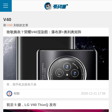
V40
和
V40
关联的文章
致敬腕表？荣耀V40渲染图：瀑布屏+奥利奥矩阵
首
页
快
讯
害，我手机后面有只表
布朗
2020-12-21 17:56
评
前后 5 摄，LG V40 ThinQ 发布
测