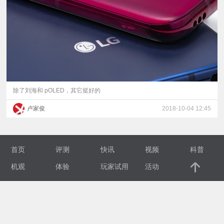
视
频
科
普
除了刘海和 pOLED，其它挺好的
卢家俊
2018-10-04 12:45
体
验
首页
评测
快讯
视频
科普
专
机观
体验
玩家试用
活动
题