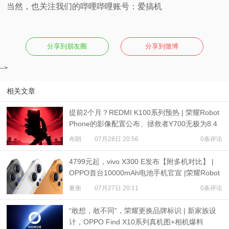
当然，也关注我们的哔哩哔哩账号：爱搞机
分享到朋友圈
分享到微博
-->
相关文章
提前2个月？REDMI K100系列预热 | 荣耀Robot
Phone的影像配置公布、拯救者Y700无极为8.4
英寸屏
布朗
07月28日 20:56
0条评论
4799元起，vivo X300 E发布【附多机对比】 |
OPPO首台10000mAh电池手机官宣 |荣耀Robot
Phone定档
量衡
07月27日 20:11
0条评论
“敢想，敢不同”，荣耀更换品牌标识 | 新家族设
计，OPPO Find X10系列真机图+相机爆料