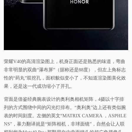
荣耀V40的高清渲染图上，机身正面还是熟悉的味道，弯曲
非常明显的双曲“瀑布屏”（据称还是88度），但左上角标志
性的“药丸”双挖孔，面积貌似变小了，不知道渲染图美化效
果，还是这一代成功缩小了开孔。
背面是借鉴经典腕表设计的奥利奥相机矩阵，4摄以十字排
列的方式围绕中间的闪光灯排布。“奥利奥”边上还有类似腕
表的时间刻度。左侧的英文“MATRIX CAMERA ，ASPHLE
NS”，暴力翻译就是“矩阵相机，非球面镜”，自然会让人联