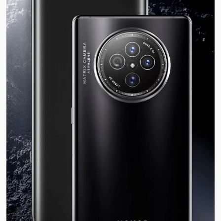
视
频
科
普
体
验
专
题