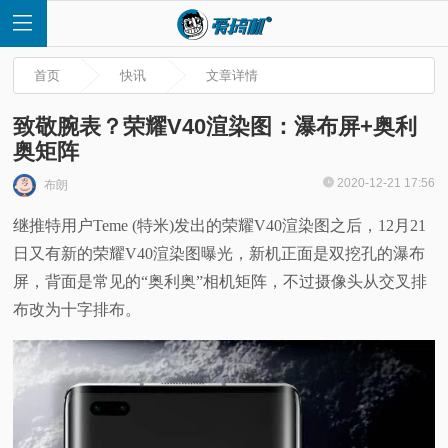
首页
快讯
文章详情
致敬腕表？荣耀V40渲染图：瀑布屏+奥利
奥矩阵
首
2020-12-21 17:56
布朗
继推特用户Teme (特米)发出的荣耀V40渲染图之后，12月21
页
日又有新的荣耀V40渲染图曝光，新机正面是双挖孔的瀑布
快
屏，背面是常见的“奥利奥”相机矩阵，不过摄像头从交叉排
布改为十字排布。
讯
评
测