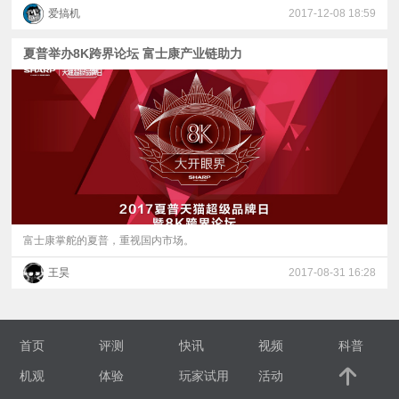
爱搞机
2017-12-08 18:59
夏普举办8K跨界论坛 富士康产业链助力
富士康掌舵的夏普，重视国内市场。
王昊
2017-08-31 16:28
首页
评测
快讯
视频
科普
机观
体验
玩家试用
活动