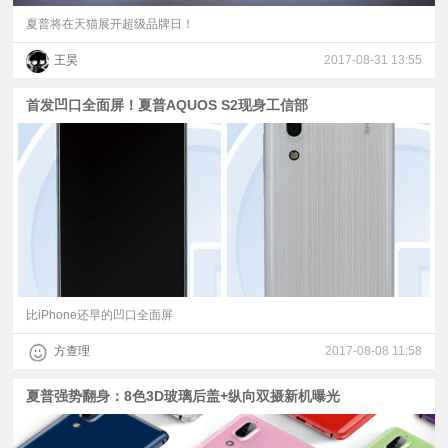
夏普将在天猫展开超级品牌日！
王昊
2017-08-31 13:55
首发凹口全面屏！夏普AQUOS S2现身工信部
比iPhone还早的凹口全面屏
方查理
2017-08-08 11:58
夏普强势翻身：8色3D玻璃后盖+纵向双摄新机曝光