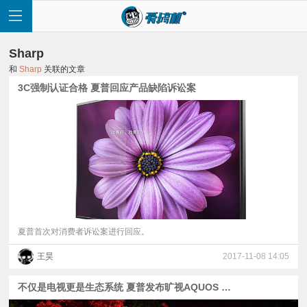
Sharp
和
Sharp
关联的文章
3C强制认证合格 夏普回应产品缺陷诉讼案
首
页
快
讯
夏普首次对消费者诉讼案进行回应。
王昊
2017-11-08 14:05
评
不仅是电视更是生态系统 夏普发布旷视AQUOS 8K电视
测