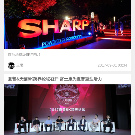
视
频
科
普
首台消费级8K电视！
王昊
2017-09-01 03:34
体
夏普&天猫8K跨界论坛召开 富士康为夏普重注活力
验
专
题