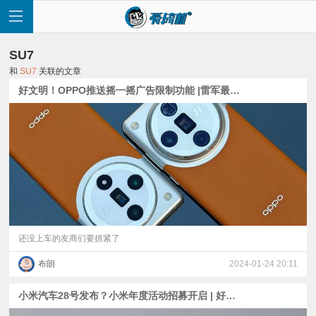
SU7
和
SU7
关联的文章
好文明！OPPO推送摇一摇广告限制功能 |雷军最好看车型投票结果出炉| iPhone 16 PM爆料：1/1.14型双层晶体管
首
页
快
讯
还没上车的友商们要抓紧了
布朗
2024-01-24 20:11
评
小米汽车28号发布？小米年度活动招募开启 | 好文明，个人版WPS关闭第三方广告 | Find X7系列官宣首发LYT-900
测