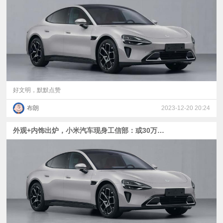
视
频
科
普
好文明，默默点赞
布朗
2023-12-20 20:24
体
外观+内饰出炉，小米汽车现身工信部：或30万起步| iPhone SE4渲染图：有点小帅 | 魅族21换三星等宽直屏
验
专
题