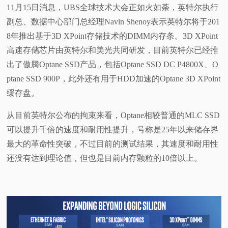
11月15日消息，UBS全球技术大会正如火如荼，英特尔执行
视
副总、数据中心部门总经理Navin Shenoy表示英特尔将于201
8年推出基于3D XPoint存储技术的DIMM内存条。3D XPoint
频
高速存储芯片由英特尔和美光共同研发，目前英特尔已经推
出了傲腾Optane SSD产品，包括Optane SSD DC P4800X、O
科
ptane SSD 900P，此外还有用于HDD加速的Optane 3D XPoint
缓存盘。
普
从目前英特尔公布的拘束来看，Optane相较普通的MLC SSD
体
可以提升千倍的速度和耐用性提升，号称是25年以来储存界
最大的革命性突破，不过目前的测试结果，其速度和耐用性
验
还没有达到理论值，但也是目前内存颗粒的10倍以上。
专
题