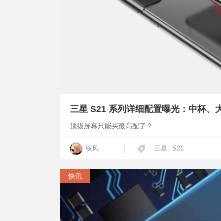
三星 S21 系列详细配置曝光：中杯
顶级屏幕只能买最高配了？
驭风
三星
S21
快讯