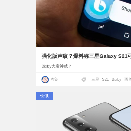
强化版声纹？爆料称三星Galaxy S2
Bixby大发神威？
布朗
三星
S21
Bixby
语
快讯