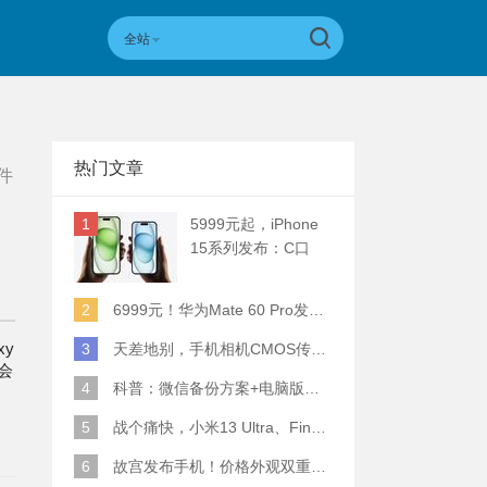
全站
热门文章
件
1
5999元起，iPhone
15系列发布：C口
+钛合金+全员灵动岛
+5倍潜望长焦
2
6999元！华为Mate 60 Pro发布：麒麟9000S+卫星通话 (附初步跑分)
xy
3
天差地别，手机相机CMOS传感器实际面积对比
会
4
科普：微信备份方案+电脑版丢失数据恢复指南
5
战个痛快，小米13 Ultra、Find X6 Pro、vivo X90 Pro+、小米12SU拍照横评
6
故宫发布手机！价格外观双重逆天！