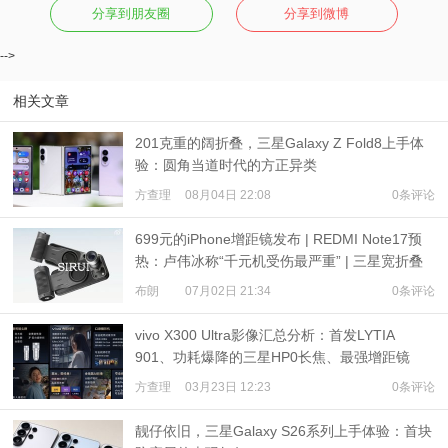
分享到朋友圈
分享到微博
-->
相关文章
201克重的阔折叠，三星Galaxy Z Fold8上手体
验：圆角当道时代的方正异类
方查理
08月04日 22:08
0条评论
699元的iPhone增距镜发布 | REDMI Note17预
热：卢伟冰称“千元机受伤最严重” | 三星宽折叠
或7月22日发布
布朗
07月02日 21:34
0条评论
vivo X300 Ultra影像汇总分析：首发LYTIA
901、功耗爆降的三星HP0长焦、最强增距镜
方查理
03月23日 12:23
0条评论
靓仔依旧，三星Galaxy S26系列上手体验：首块