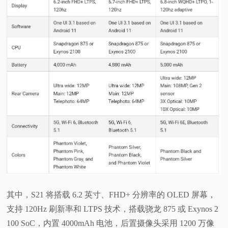
视
频
科
普
体
验
专
题
其中，S21 将搭载 6.2 英寸、FHD+ 分辨率的 OLED 屏幕，
支持 120Hz 刷新率和 LTPS 技术，搭载骁龙 875 或 Exynos 2
100 SoC，内置 4000mAh 电池，后置摄像头采用 1200 万像