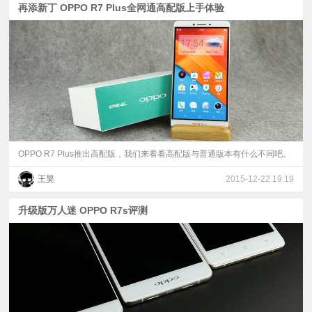
再添新丁 OPPO R7 Plus全网通高配版上手体验
视
频
科
普
OPPO R7 Plus推出高配版，我们来看看高配版与普通版本有什么不同吧。
体
王昊
2015-12-22 19:19
验
升级版万人迷 OPPO R7s评测
专
题