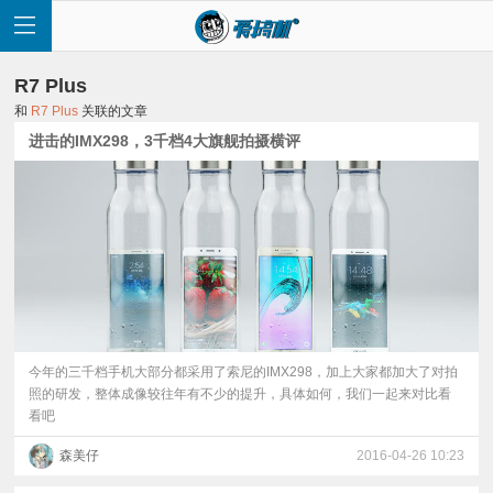
R7 Plus
和
R7 Plus
关联的文章
进击的IMX298，3千档4大旗舰拍摄横评
首
页
快
讯
今年的三千档手机大部分都采用了索尼的IMX298，加上大家都加大了对拍
照的研发，整体成像较往年有不少的提升，具体如何，我们一起来对比看
看吧
评
森美仔
2016-04-26 10:23
测