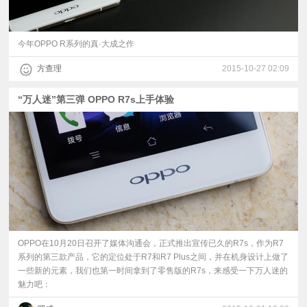
今年OPPO R系列的真·大成之作
方查理
2015-10-27 02:09
“万人迷”第三弹 OPPO R7s上手体验
​OPPO在10月20日召开了媒体沟通会，正式推出宣传已久的R7s，作为R7
系列的第三款产品，它的定位处于R7和R7 Plus之间，并在机身设计上做了
一些新的元素，我们也第一时间拿到了零售版的R7s，来感受一下万人迷的
魅力吧：