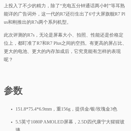
上投入了不少的精力，除了“充电五分钟通话两小时”等耳熟
视
能详的广告词外，这一代的R7还衍生出了6寸大屏旗舰R7 Pl
us和刚推出的R7s两个系列机型。
频
此次评测的R7s，无论是屏幕大小、拍照、性能还是价格定
科
位上，都盯准了R7和R7 Plus之间的空挡。有更高的屏占比、
更大的电池、更大的内存加成后，它究竟能有怎样的表现
普
呢？
体
验
参数
专
151.8*75.4*6.9mm，重156g，提供金/银/玫瑰金3色
题
5.5英寸1080P AMOLED屏幕，2.5D四代康宁大猩猩玻
璃