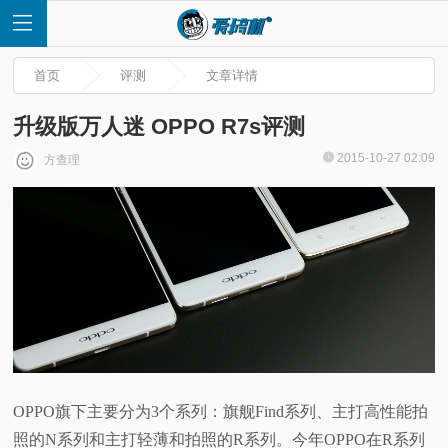
首页
评测
文章详情
升级版万人迷 OPPO R7s评测
2015-10-27 02:09
方查理
首
页
快
讯
评
OPPO旗下主要分为3个系列：旗舰Find系列、主打高性能拍
测
照的N系列和主打轻薄和拍照的R系列。今年OPPO在R系列