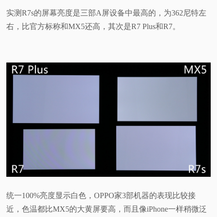
实测R7s的屏幕亮度是三部A屏设备中最高的，为362尼特左
右，比官方标称和MX5还高，其次是R7 Plus和R7。
统一100%亮度显示白色，OPPO家3部机器的表现比较接
近，色温都比MX5的大黄屏要高，而且像iPhone一样稍微泛