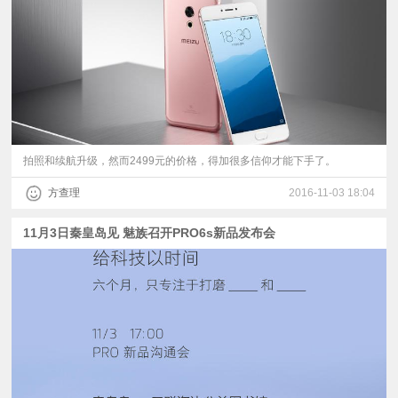
视
频
科
普
拍照和续航升级，然而2499元的价格，得加很多信仰才能下手了。
方查理
2016-11-03 18:04
体
11月3日秦皇岛见 魅族召开PRO6s新品发布会
验
专
题