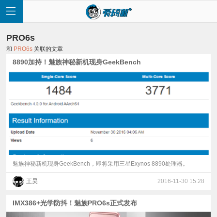
PRO6s
和
PRO6s
关联的文章
8890加持！魅族神秘新机现身GeekBench
首
页
快
讯
魅族神秘新机现身GeekBench，即将采用三星Exynos 8890处理器。
王昊
2016-11-30 15:28
评
IMX386+光学防抖！魅族PRO6s正式发布
测