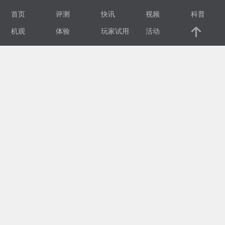
首页
评测
快讯
视频
科普
视
机观
体验
玩家试用
活动
频
科
普
体
验
专
题