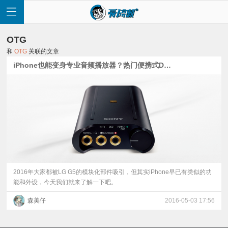
OTG
和
OTG
关联的文章
iPhone也能变身专业音频播放器？热门便携式DAC介绍
首
页
快
讯
2016年大家都被LG G5的模块化部件吸引，但其实iPhone早已有类似的功
能和外设，今天我们就来了解一下吧。
评
森美仔
2016-05-03 17:56
测