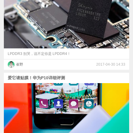
视
频
科
普
LPDDR3 别哭，说不定你是 LPDDR4！
崔野
2017-04-30 14:33
体
爱它请贴膜！华为P10详细评测
验
专
题