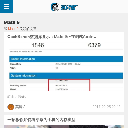
Mate 9
和
Mate 9
关联的文章
GeekBench数据库显示：Mate 9正在测试Android 8.0
首
页
快
讯
爵士大法好。
莫昌佑
2017-09-25 09:43
评
一招教你如何看穿华为手机的内存类型
测