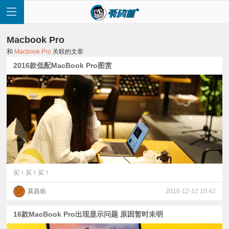
Macbook Pro
和
Macbook Pro
关联的文章
2016款低配MacBook Pro图赏
首
页
快
讯
买！买！买！
莫昌佑
2016-12-12 10:42
评
16款MacBook Pro出现显示问题 原因暂时未明
测