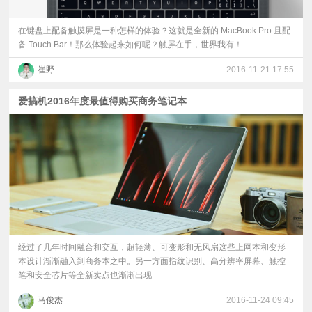
在键盘上配备触摸屏是一种怎样的体验？这就是全新的 MacBook Pro 且配
备 Touch Bar！那么体验起来如何呢？触屏在手，世界我有！
崔野
2016-11-21 17:55
爱搞机2016年度最值得购买商务笔记本
经过了几年时间融合和交互，超轻薄、可变形和无风扇这些上网本和变形
本设计渐渐融入到商务本之中。另一方面指纹识别、高分辨率屏幕、触控
笔和安全芯片等全新卖点也渐渐出现
马俊杰
2016-11-24 09:45