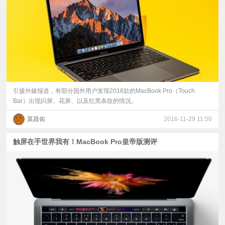
视
频
科
普
引援外媒报道，有部分国外用户发现2016款的MacBook Pro（Touch
Bar）出现闪屏、花屏、以及红黑条纹的情况。
体
莫昌佑
2016-11-29 11:50
验
触屏在手世界我有！MacBook Pro皇帝版测评
专
题