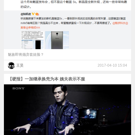
视
频
科
普
魅族即将抛弃套娃脸？
王昊
2017-04-10 15:04
体
【硬报】一加继承换壳为本 姨夫表示不服
验
专
题