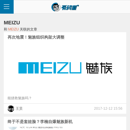
MEIZU
和
MEIZU
关联的文章
再次地震！魅族组织构架大调整
首
页
快
讯
能拯救魅族吗？
王昊
2017-12-12 15:56
评
终于不是套娃脸？李楠自爆魅族新机
测