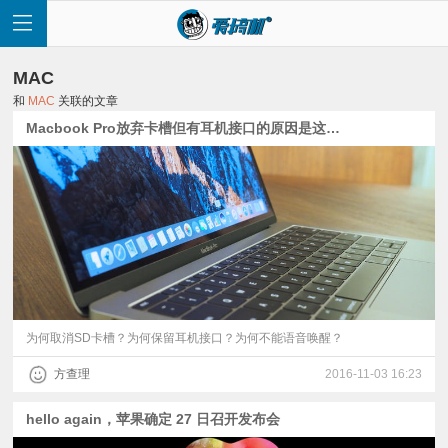
MAC
和
MAC
关联的文章
Macbook Pro放弃卡槽但有耳机接口的原因是这个？
首
页
快
讯
为何取消SD卡槽？为何保留耳机接口？为何不能语音唤醒？
方查理
2016-11-03 16:23
评
hello again，苹果确定 27 日召开发布会
测