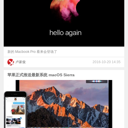
视
频
科
普
新的 Macbook Pro 看来会登场了
卢家俊
2016-10-20 14:35
体
苹果正式推送最新系统 macOS Sierra
验
专
题