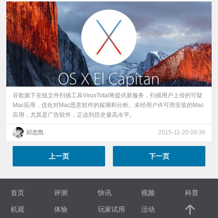
谷歌旗下在线文件扫描工具VirusTotal将提供新服务，扫描用户上传的可疑
Mac应用，优化对Mac恶意软件的探测和分析。未经用户许可而安装的Mac
应用，尤其是广告软件，正达到历史最高水平。
邱忠凯
2015-11-20 09:36
上一页
下一页
首页
评测
快讯
视频
科普
机观
体验
玩家试用
活动