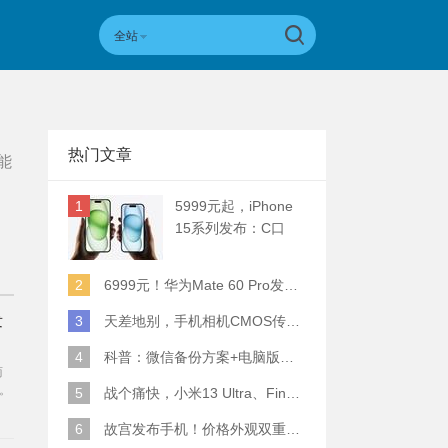
全站
热门文章
能
1
5999元起，iPhone
15系列发布：C口
+钛合金+全员灵动岛
+5倍潜望长焦
2
6999元！华为Mate 60 Pro发布：麒麟9000S+卫星通话 (附初步跑分)
发
3
天差地别，手机相机CMOS传感器实际面积对比
4
科普：微信备份方案+电脑版丢失数据恢复指南
商
。
5
战个痛快，小米13 Ultra、Find X6 Pro、vivo X90 Pro+、小米12SU拍照横评
6
故宫发布手机！价格外观双重逆天！