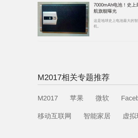
7000mAh电池！史
航旗舰曝光
这是地球史上电池最大的智
机。
M2017
相关专题推荐
M2017
苹果
微软
Face
移动互联网
智能家居
虚拟