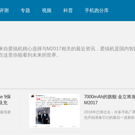
评测
专题
视频
科普
手机跑分库
来自爱搞机精心选择与
M2017
相关的最近资讯，爱搞机是国内智
在这里你能看到未来的世界。
e 9保
7000mAh的旗舰 金立将
及充
M2017
最强者
2016年已将过去，许多手机厂
也开始准备它们的最后一波新机