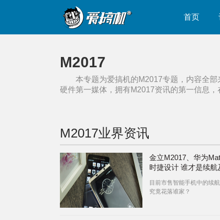
首页
M2017
本专题为爱搞机的
M2017
专题，内容全部
硬件第一媒体，拥有
M2017
资讯的第一信息，
M2017
业界资讯
金立M2017、华为Mat
时捷设计 谁才是续航
电的成功标配
目前市售智能手机中的续航
究竟花落谁家？