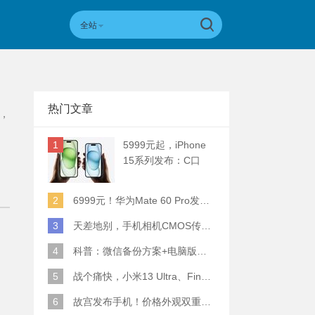
全站
热门文章
，
1
5999元起，iPhone
15系列发布：C口
+钛合金+全员灵动岛
+5倍潜望长焦
2
6999元！华为Mate 60 Pro发布：麒麟9000S+卫星通话 (附初步跑分)
3
天差地别，手机相机CMOS传感器实际面积对比
4
科普：微信备份方案+电脑版丢失数据恢复指南
5
战个痛快，小米13 Ultra、Find X6 Pro、vivo X90 Pro+、小米12SU拍照横评
6
故宫发布手机！价格外观双重逆天！