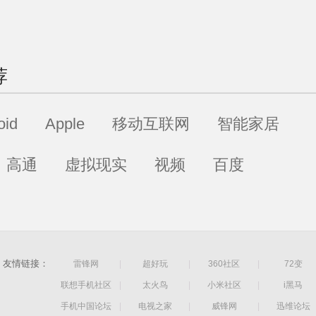
荐
oid
Apple
移动互联网
智能家居
高通
虚拟现实
视频
百度
友情链接：
雷锋网
|
超好玩
|
360社区
|
72变
联想手机社区
|
太火鸟
|
小米社区
|
i黑马
手机中国论坛
|
电视之家
|
威锋网
|
迅维论坛