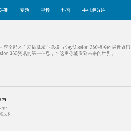
评测
专题
视频
科普
手机跑分库
内容全部来自爱搞机精心选择与
KeyMission 360
相关的最近资讯
sion 360
资讯的第一信息，在这里你能看到未来的世界。
撼发布
布正在
理技术
进军运
景相机