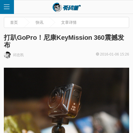
首页
快讯
文章详情
打趴GoPro！尼康KeyMission 360震撼发
布
首
2016-01-06 15:26
邱忠凯
页
快
讯
评
测