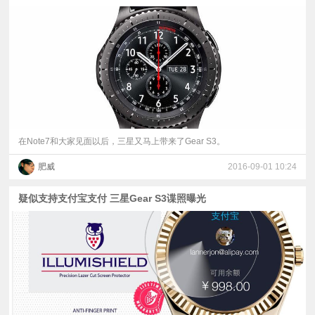
视
频
科
普
在Note7和大家见面以后，三星又马上带来了Gear S3。
体
肥威
2016-09-01 10:24
验
疑似支持支付宝支付 三星Gear S3谍照曝光
专
题