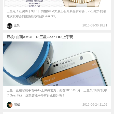
三星电子证实将于9月1日的柏林IFA大展上召开新品发布会，不出意外的话
此次发布会的主角应该就是Gear S3。
王昊
2016-08-30 18:21
双核+曲面AMOLED 三星Gear Fit2上手玩
​三星一直在智能手表/手环上保持发力，而在2016年6月，三星又“悄悄”发布
了Gear Fit2，这款智能手环有什么提升呢？
肥威
2016-06-24 21:02