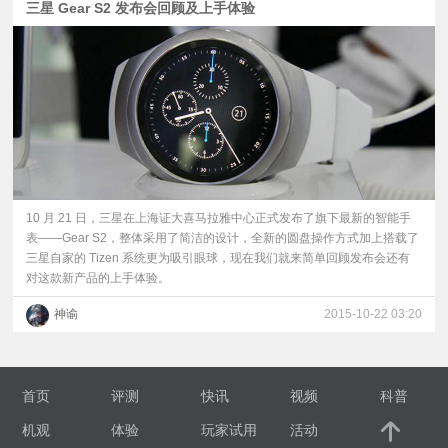
三星 Gear S2 发布会回顾及上手体验
10 月 21 日，三星在上海证大喜马拉雅中心正式发布了旗下最新的智能手
表——Gear S2，整体采用了简洁的设计，全新的圆盘操作方式加上搭载了
三星自家的 Tizen 系统更为吸引眼球，现在我们就来简单回顾发布会还有
对这款新产品的上手体验。
神谕
2015-10-22 03:20
首页
评测
快讯
视频
科普
机观
体验
玩家试用
活动