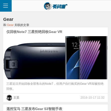
Gear
和
Gear
关联的文章
仅回收Note7 三星拒绝回收Gear VR
首
页
快
讯
三星近日开始回收全部售出的Note7，但用户自行购买的Gear VR却被拒绝
回收。
评
王昊
2016-10-17 11:32
测
遥控宝马 三星发布Gear S3智能手表