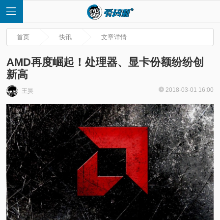
首页
快讯
文章详情
AMD再度崛起！处理器、显卡份额纷纷创
新高
首
2018-03-01 16:00
王昊
页
快
讯
评
测