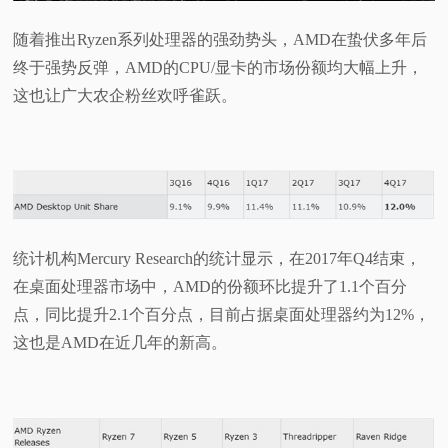
视
随着推出Ryzen系列处理器的强劲势头，AMD在蛰伏多年后
终于强势反弹，AMD的CPU/显卡的市场份额均大幅上升，
频
这也让广大农企粉丝欢呼雀跃。
科
普
体
统计机构Mercury Research的统计显示，在2017年Q4结束，
验
在桌面处理器市场中，AMD的份额环比提升了1.1个百分
点，同比提升2.1个百分点，目前占据桌面处理器约为12%，
专
这也是AMD在近几年的新高。
题