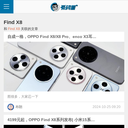
Find X8
和
Find X8
关联的文章
自成一格，OPPO Find X8/X8 Pro、enco X3耳机现场体验
首
页
快
讯
图很多，大家忍一下
布朗
2024-10-25 09:20
评
4199元起，OPPO Find X8系列发布| 小米15系列外观公布+定档
测