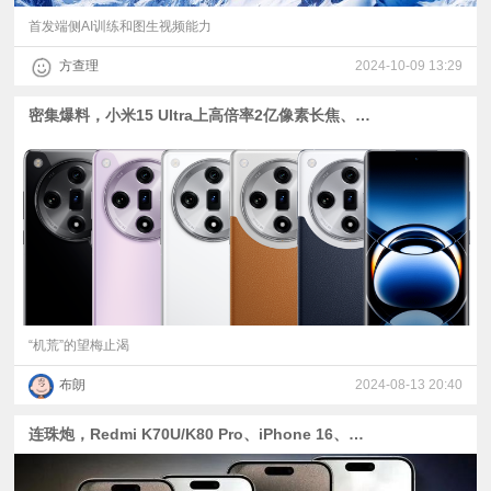
首发端侧AI训练和图生视频能力
方查理
2024-10-09 13:29
密集爆料，小米15 Ultra上高倍率2亿像素长焦、K80 Pro改左上圆形相机、一加13用京东方新基材、Find X8有粉色
“机荒”的望梅止渴
布朗
2024-08-13 20:40
连珠炮，Redmi K70U/K80 Pro、iPhone 16、一加Ace 3 Pro、真我GT6、Find X8系列爆料