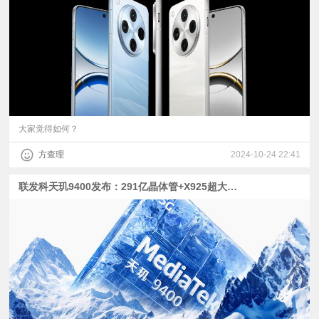
视
频
科
普
大家觉得如何？
方查理
2024-10-24 22:41
体
联发科天玑9400发布：291亿晶体管+X925超大核，vivo X200系列首发
验
专
题