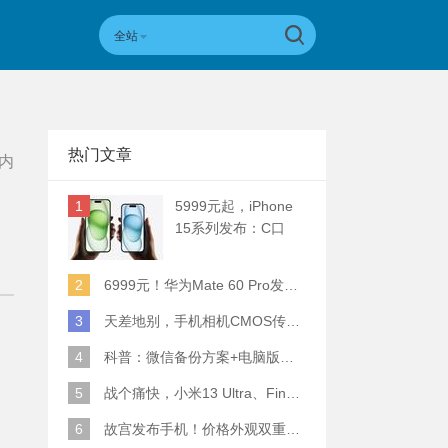
全站
热门文章
内
1
5999元起，iPhone
15系列发布：C口
+钛合金+全员灵动岛
+5倍潜望长焦
2
6999元！华为Mate 60 Pro发布：麒麟9000S+卫星通话 (附初步跑分)
3
天差地别，手机相机CMOS传感器实际面积对比
4
科普：微信备份方案+电脑版丢失数据恢复指南
5
战个痛快，小米13 Ultra、Find X6 Pro、vivo X90 Pro+、小米12SU拍照横评
6
故宫发布手机！价格外观双重逆天！