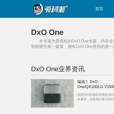
首页
DxO One
本专题为爱搞机的
DxO One
专题，内容全
智能硬件第一媒体，拥有
DxO One
资讯的第一
DxO One
业界资讯
猛战！ DxO
One/QX100/LG V10/i
6s相机横评
虽然DxO的相机评测在业
有威望，但是他们家出的DxO
外置相机确实不敢恭维。