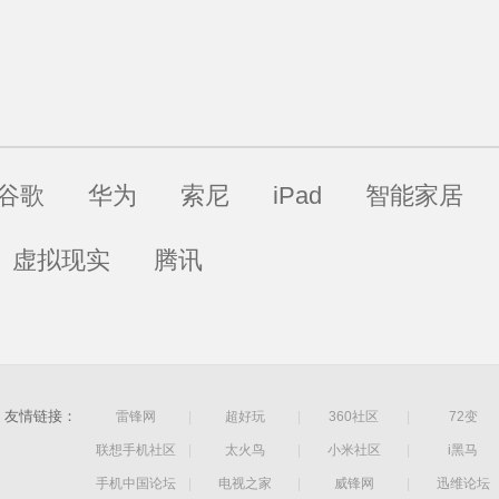
谷歌
华为
索尼
iPad
智能家居
虚拟现实
腾讯
友情链接：
雷锋网
|
超好玩
|
360社区
|
72变
联想手机社区
|
太火鸟
|
小米社区
|
i黑马
手机中国论坛
|
电视之家
|
威锋网
|
迅维论坛